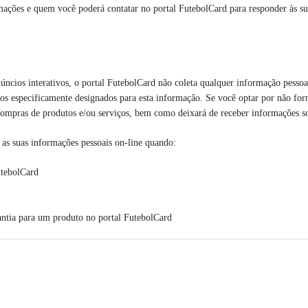
mações e quem você poderá contatar no portal FutebolCard para responder às sua
núncios interativos, o portal FutebolCard não coleta qualquer informação pess
os especificamente designados para esta informação. Se você optar por não for
 compras de produtos e/ou serviços, bem como deixará de receber informações 
as suas informações pessoais on-line quando:
utebolCard
rantia para um produto no portal FutebolCard
curso
 poderão incluir nome, endereço, endereço de e-mail e informações do cartão 
ue você fornece voluntariamente, para inscrever você em programas; responder a
 Também utilizamos essas informações pessoais para lhe dar informações referent