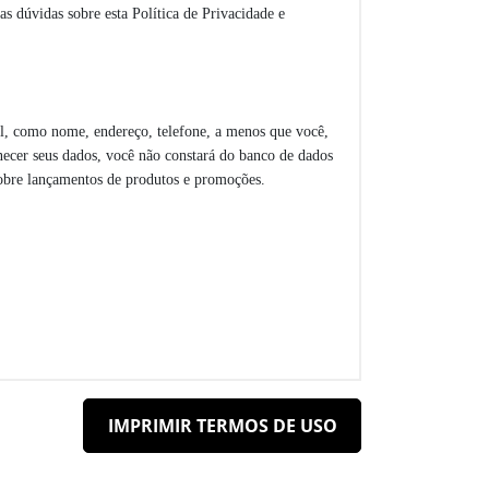
s dúvidas sobre esta Política de Privacidade e
oal, como nome, endereço, telefone, a menos que você,
necer seus dados, você não constará do banco de dados
sobre lançamentos de produtos e promoções.
de crédito na hora da compra.
IMPRIMIR TERMOS DE USO
 seus e-mails; enviar as informações solicitadas; e
es à sua conta e aos produtos e serviços que você