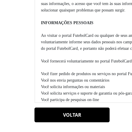
suas informações, o acesso que você tem às suas infor
solucionar quaisquer problemas que possam surgir.
INFORMAÇÕES PESSOAIS
Ao visitar o portal FutebolCard ou qualquer de seus a
voluntariamente informe seus dados pessoais nos camp
do portal FutebolCard, e portanto não poderá efetuar
Você fornecerá voluntariamente no portal FutebolCard 
Você fizer pedido de produtos ou serviços no portal F
Você nos envia perguntas ou comentários
Você solicita informações ou materiais
Você solicita serviços e suporte de garantia ou pós-ga
Você participa de pesquisas on-line
Você participa de promoções, prêmios, sorteios ou con
Essas informações a serem fornecidas voluntariamente,
VOLTAR
O portal FutebolCard utiliza as informações pessoais q
enviar produtos e serviços adquiridos através do site.